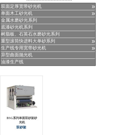
»
双面定厚宽带砂光机
»
单面木工砂光机
金属水磨砂光系列
底漆砂光机系列
树脂板、石英石水磨砂光系列
»
重型滚筒快进料大单砂系列
»
生产线专用宽带砂光机
异型曲面抛光机
油漆生产线
BSG系列单面双砂架砂
光机
双砂架